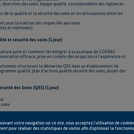
, directions des soins, équipe qualité, correspondants des vigilances
de la qualité et la sécurité des soins et les articulations entre les
 pour la maitrise des risques liés aux soins
utils et méthodes)
té et sécurité des soins (1 jour)
/culture juste et comment les intégrer à sa pratique de COGRAS
munication efficace, prise en compte des acquis liés à l’expérience et
stitutionnels structurant la démarche QSS dans un établissement de
ogramme qualité, plan d’actions qualité sécurité des soins, projet des
curité des Soins (QSS) (1 jour)
té
 soins
éclamations pour alimenter la stratégie QSS.
suivant votre navigation sur ce site, vous acceptez l'utilisation de cookie
aves (EIG),
es circuits d’alertes sanitaires ascendantes et descendantes
nt pour réaliser des statistiques de visites afin d'optimiser la fonctionna
s pratiques et des organisations en lien avec les enjeux de la qualité