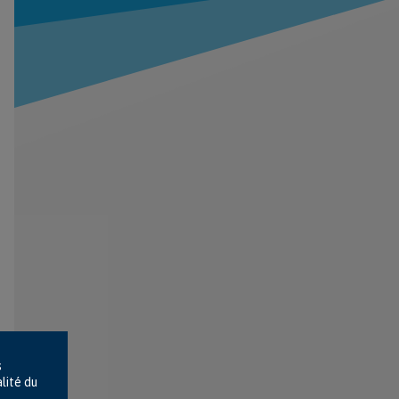
s
lité du