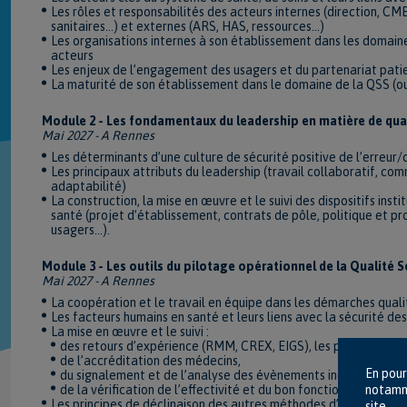
Les rôles et responsabilités des acteurs internes (direction, CME
sanitaires…) et externes (ARS, HAS, ressources…)
Les organisations internes à son établissement dans les domaines 
acteurs
Les enjeux de l’engagement des usagers et du partenariat patient
La maturité de son établissement dans le domaine de la QSS (o
Module 2 - Les fondamentaux du leadership en matière de quali
Mai 2027 - A Rennes
Les déterminants d’une culture de sécurité positive de l’erreur
Les principaux attributs du leadership (travail collaboratif, com
adaptabilité)
La construction, la mise en œuvre et le suivi des dispositifs in
santé (projet d’établissement, contrats de pôle, politique et pr
usagers...).
Module 3 - Les outils du pilotage opérationnel de la Qualité Sé
Mai 2027 - A Rennes
La coopération et le travail en équipe dans les démarches quali
Les facteurs humains en santé et leurs liens avec la sécurité des
La mise en œuvre et le suivi :
des retours d’expérience (RMM, CREX, EIGS), les plaintes et r
de l’accréditation des médecins,
En pour
du signalement et de l’analyse des évènements indésirables gr
de la vérification de l’effectivité et du bon fonctionnement d
notamme
Les principes de déclinaison des autres méthodes d’évaluation de
site.