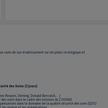
ux soins de son établissement sur les plans stratégique et
rité des Soins (2 jours)
es Reason, Deming, Donald Bercwick, .. )
té des soins dans le cadre des missions du COGRAS
ganisations dans le domaine de la qualité sécurité des soins (QSS)
c les enjeux et les organisations