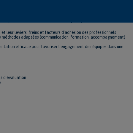
ns cette démarche et identifier les outils disponibles (PREMs PROMs..)
qualité et la sécurité des soins (2 jours)
 leur leviers, freins et facteurs d’adhésion des professionnels
des méthodes adaptées (communication, formation, accompagnement)
mentation efficace pour favoriser l’engagement des équipes dans une
és d’évaluation
e