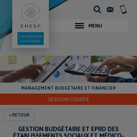
Aller
au
Contact
+33
contenu
(0)2
principal
99
02
MENU
25
00
Formation
continue
MANAGEMENT BUDGÉTAIRE ET FINANCIER
SESSION COURTE
< RETOUR
GESTION BUDGÉTAIRE ET EPRD DES
ÉTABLISSEMENTS SOCIAUX ET MÉDICO-