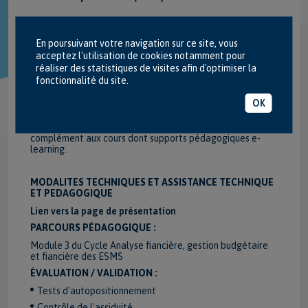
(page web actualisée le 17/09/2025)
En poursuivant votre navigation sur ce site, vous
acceptez l'utilisation de cookies notamment pour
réaliser des statistiques de visites afin d'optimiser la
fonctionnalité du site.
MODALITÉS PÉDAGOGIQUES :
Exercices, mini-cas pratiques et applications à des cas
OK
réels.
Espace pédagogique numérique dédié : support principal,
complément aux cours dont supports pédagogiques e-
learning.
MODALITES TECHNIQUES ET ASSISTANCE TECHNIQUE
ET PEDAGOGIQUE
Lien vers la page de présentation
PARCOURS PÉDAGOGIQUE :
Module 3 du Cycle Analyse fiancière, gestion budgétaire
et fiancière des ESMS
ÉVALUATION / VALIDATION :
Tests d'autopositionnement
Contrôle de l'assiduité