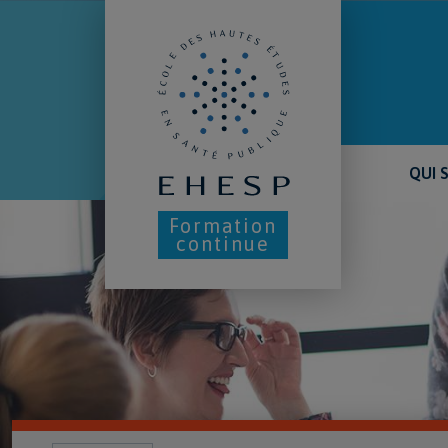
Aller
au
contenu
principal
QUI 
Formation
continue