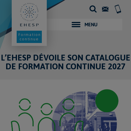
Aller
au
Contact
+33
contenu
(0)2
principal
99
02
MENU
25
00
Formation
continue
L’EHESP DÉVOILE SON CATALOGUE
DE FORMATION CONTINUE 2027