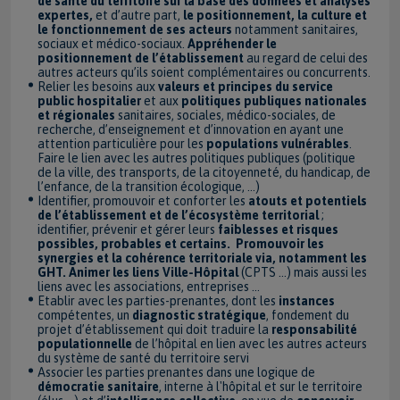
de santé du territoire sur la base des données et analyses
expertes,
et d’autre part,
le positionnement, la culture et
le fonctionnement de ses acteurs
notamment sanitaires,
sociaux et médico-sociaux.
Appréhender le
positionnement de l’établissement
au regard de celui des
autres acteurs qu’ils soient complémentaires ou concurrents.
Relier les besoins aux
valeurs et principes du service
public hospitalier
et aux
politiques publiques nationales
et régionales
sanitaires, sociales, médico-sociales, de
recherche, d’enseignement et d’innovation en ayant une
attention particulière pour les
populations vulnérables
.
Faire le lien avec les autres politiques publiques (politique
de la ville, des transports, de la citoyenneté, du handicap, de
l’enfance, de la transition écologique, …)
Identifier, promouvoir et conforter les
atouts et potentiels
de l’établissement et de l’écosystème territorial
;
identifier, prévenir et gérer leurs
faiblesses et risques
possibles, probables et certains. Promouvoir les
synergies et la cohérence territoriale via, notamment les
GHT. Animer les liens Ville-Hôpital
(CPTS …) mais aussi les
liens avec les associations, entreprises …
Etablir avec les parties-prenantes, dont les
instances
compétentes, un
diagnostic stratégique
, fondement du
projet d’établissement qui doit traduire la
responsabilité
populationnelle
de l’hôpital en lien avec les autres acteurs
du système de santé du territoire servi
Associer les parties prenantes dans une logique de
démocratie sanitaire
, interne à l'hôpital et sur le territoire