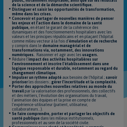
public, notamment hospitalier, ainsi que sur les résultats
de la science et de la démarche scientifique.
Distinguer et saisir les opportunités de transformation,
même dans les crises.
Concevoir et partager de nouvelles manières de penser
les enjeux et l’action dans le domaine de la santé
publique,
en étant le garant de la cohérence des
dynamiques et des fonctionnements hospitaliers avec les
valeurs et les principes républicains et en plaçant l’hôpital
comme milieu vecteur à la fois d’
émulation et de recherche
y compris dans le
domaine managérial et de
transformations via, notamment, des innovations
numériques.
Raisonner et agir avec les
usagers.
Réduire l’
impact des activités hospitalières sur
l’environnement et inscrire l’établissement dans une
logique responsable et durable, notamment au regard du
changement climatique.
Impulser un rythme adapté
aux besoins de l’hôpital ;
savoir
prioriser
les dossiers ;
gérer l’incertitude et la complexité.
Porter des approches nouvelles relatives au monde du
travail
par la valorisation des professionnels, des collectifs
et des métiers, l’évolution des organisations du travail,
l’animation des équipes et la prise en compte de
l’expérience-utilisateur (patient, utilisateur,
collaborateurs…).
Se faire comprendre, porter et partager les objectifs de
santé publique
dans les milieux institutionnels,
professionnels et au sein de la société civile.