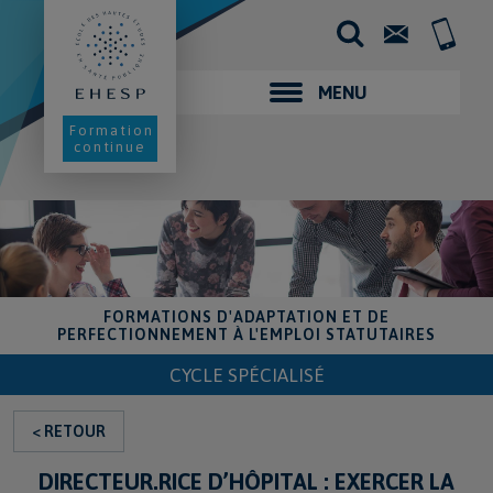
Aller
au
Contact
+33
contenu
(0)2
principal
99
02
MENU
25
00
Formation
continue
FORMATIONS D'ADAPTATION ET DE
PERFECTIONNEMENT À L'EMPLOI STATUTAIRES
CYCLE SPÉCIALISÉ
< RETOUR
DIRECTEUR.RICE D’HÔPITAL : EXERCER LA