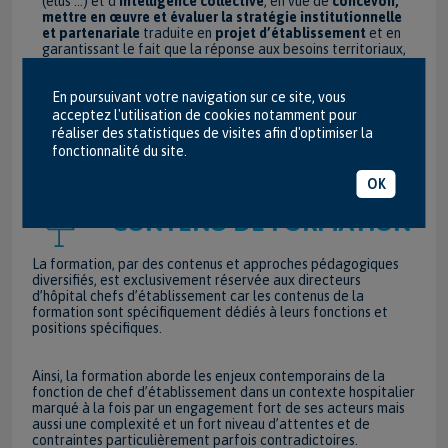
(élus …) et d’
intelligence collective
, en vue de
concevoir,
mettre en œuvre et évaluer la stratégie institutionnelle
et partenariale
traduite en
projet d’établissement
et en
garantissant le fait que la réponse aux besoins territoriaux,
curatifs et préventifs, reste la priorité des actions et
organisations.
En poursuivant votre navigation sur ce site, vous
Décider
en dépassant les
injonctions contradictoires et
rapports de forces
et
conduire les changements
acceptez l'utilisation de cookies notamment pour
nécessaires
après prise en compte des effets directs et
réaliser des statistiques de visites afin d'optimiser la
indirects des décisions prises.
fonctionnalité du site.
OK
CONTENU DE FORMATION
La formation, par des contenus et approches pédagogiques
diversifiés, est exclusivement réservée aux directeurs
d’hôpital chefs d’établissement car les contenus de la
formation sont spécifiquement dédiés à leurs fonctions et
positions spécifiques.
Ainsi, la formation aborde les enjeux contemporains de la
fonction de chef d’établissement dans un contexte hospitalier
marqué à la fois par un engagement fort de ses acteurs mais
aussi une complexité et un fort niveau d’attentes et de
contraintes particulièrement parfois contradictoires.