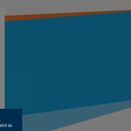
s
lité du