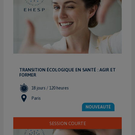
TRANSITION ÉCOLOGIQUE EN SANTÉ : AGIR ET
FORMER
18 jours / 120 heures
Paris
NOUVEAUTÉ
VOIR LA FICHE FORMATION
SESSION COURTE