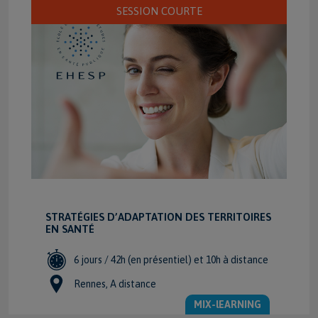
VOIR LA FICHE FORMATION
SESSION COURTE
STRATÉGIES D’ADAPTATION DES TERRITOIRES
EN SANTÉ
6 jours / 42h (en présentiel) et 10h à distance
Rennes, A distance
MIX-lEARNING