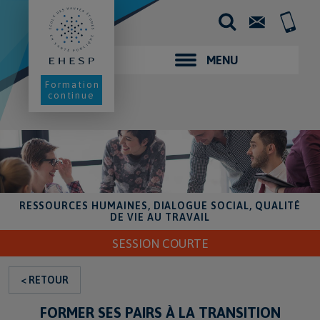
Aller
au
Contact
+33
contenu
(0)2
principal
99
02
MENU
25
00
Formation
continue
RESSOURCES HUMAINES, DIALOGUE SOCIAL, QUALITÉ
DE VIE AU TRAVAIL
SESSION COURTE
< RETOUR
FORMER SES PAIRS À LA TRANSITION