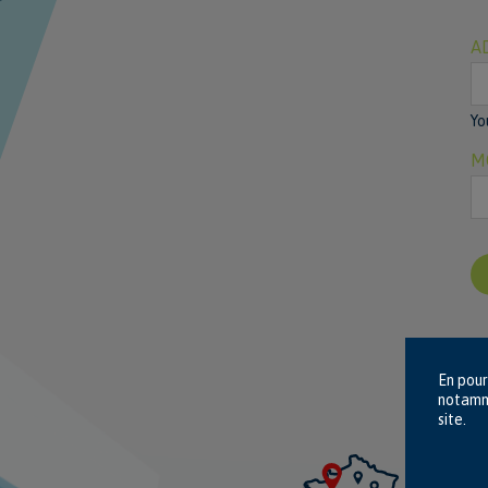
A
Yo
M
En pour
notamme
site.