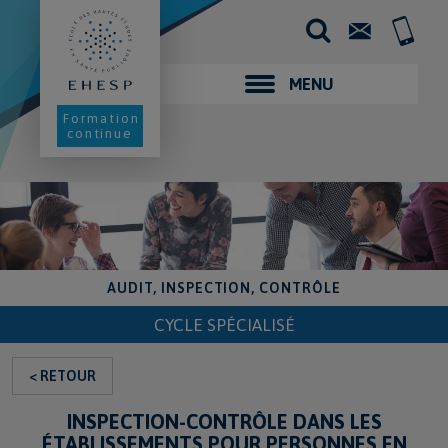
Aller
au
Contact
+33
contenu
(0)2
principal
99
02
MENU
25
00
Formation
continue
AUDIT, INSPECTION, CONTRÔLE
CYCLE SPÉCIALISÉ
< RETOUR
INSPECTION-CONTRÔLE DANS LES
ÉTABLISSEMENTS POUR PERSONNES EN