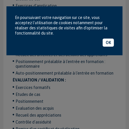
Exercices d'application
Débats, discussions
En poursuivant votre navigation sur ce site, vous
Partages d'expériences (au sein du groupe apprenant)
acceptez l'utilisation de cookies notamment pour
Témoignages, rencontres avec des professionnels
réaliser des statistiques de visites afin d'optimiser la
fonctionnalité du site.
Outils et logiciels spécifiques
OK
PARCOURS PÉDAGOGIQUE :
Recueil des attentes et des besoins des apprenants
Positionnement préalable à l'entrée en formation :
questionnaire
Auto-positionnement préalable à l'entrée en formation
ÉVALUATION / VALIDATION :
Exercices formatifs
Etudes de cas
Positionnement
Evaluation des acquis
Recueil des appréciations
Contrôle d'assiduité
Remise d'un certificat de réalisation